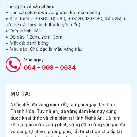
Thông tin về sản phẩm:
• Tên sản phẩm: Đá vàng dăm kết đánh bóng
• Kích thước: 30×60, 60×60, 60×120, 120×180, 150×250 (
có thể cắt theo kích thước yêu cầu)
• Đơn vị tính: M2
• Độ dày: 1.2cm, 2cm, 3cm
• Mặt đá: đánh bóng
• Màu sắc: Chủ đạo là màu vàng nâu
Mua ngay:
094 – 998 – 0634
MÔ TẢ:
Nhắc đến
đá vàng dăm kết
, ta nghĩ ngay đến tỉnh
Thanh Hóa. Tuy nhiên,
đá vàng dăm kết
nay cũng
được khai thác và chế biến tại tỉnh Nghệ An. Đá ram
kết có gam màu vàng nhạt, vàng đậm cùng với gân đá
vô cùng tự nhiên phong phú, rất thích hợp cho ốp lát