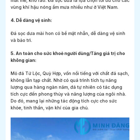
mát mẻ, khô ráo. Đá sọc dưa là lựa chọn tối ưu cho các
vùng khí hậu nóng ẩm mưa nhiều như ở Việt Nam.
4. Dễ dàng vệ sinh:
Đá sọc dưa mài hon có bề mặt nhẵn, dễ dàng vệ sinh
và bảo trì.
5. An toàn cho sức khoẻ người dùng/Tăng giá trị cho
không gian:
Mỏ đá Tứ Lộc, Quỳ Hợp, vốn nổi tiếng với chất đá sạch,
không lẫn tạp chất. Nhờ có quá trình tích tụ năng
lượng qua hàng ngàn năm, đá tự nhiên có tác dụng
tích cực đến phong thủy và năng lượng của ngôi nhà.
Do đó, mang lại những tác động tích cực cho sức
khỏe, tinh thần, vận khí của gia chủ.