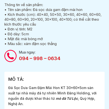
Thông tin về sản phẩm:
• Tên sản phẩm: Đá sọc dưa gam đậm mài hon
• Kích thước (cm): 40×40, 50×50, 30×60, 40×60, 60×60,
40×80, 60×90, 20×100, 30×100, 40×100; có thể cắt theo
kích thước yêu cầu
• Đơn vị tính: M2
• Độ dày: 5cm
• Mặt đá: mài bóng mờ
• Màu sắc: xám đậm sọc thẳng
Mua ngay:
094 – 998 – 0634
MÔ TẢ:
Đá Sọc Dưa Gam Đậm Mài Hon KT 30x60x5cm sản
xuất tại nhà máy đá tự nhiên Minh Đăng Holding, với
nguồn đá được khai thác từ
mỏ đá Tứ Lộc
, Quỳ Hợp,
Nghệ An.