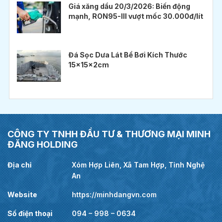
Giá xăng dầu 20/3/2026: Biến động
mạnh, RON95-III vượt mốc 30.000đ/lít
Đá Sọc Dưa Lát Bể Bơi Kích Thước
15x15x2cm
CÔNG TY TNHH ĐẦU TƯ & THƯƠNG MẠI MINH
ĐĂNG HOLDING
Địa chỉ
Xóm Hợp Liên, Xã Tam Hợp, Tỉnh Nghệ
An
Website
https://minhdangvn.com
Số điện thoại
094 – 998 – 0634